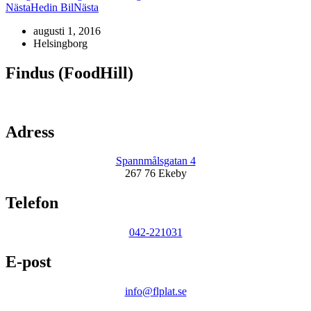
Nästa
Hedin Bil
Nästa
augusti 1, 2016
Helsingborg
Findus (FoodHill)
Adress
Spannmålsgatan 4
267 76 Ekeby
Telefon
042-221031
E-post
info@flplat.se