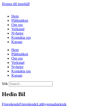
Hoppa till innehåll
Hem
Plåtbutiken
Om oss
Verkstad
Nyheter
Kontakta oss
Kassan
Hem
Plåtbutiken
Om oss
Verkstad
Nyheter
Kontakta oss
Kassan
Sök
Hedin Bil
Föregående
Föregående
Lättbyggnadsteknik