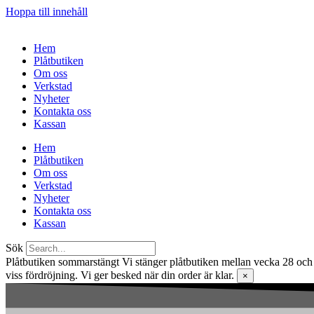
Hoppa till innehåll
Hem
Plåtbutiken
Om oss
Verkstad
Nyheter
Kontakta oss
Kassan
Hem
Plåtbutiken
Om oss
Verkstad
Nyheter
Kontakta oss
Kassan
Sök
Plåtbutiken sommarstängt
Vi stänger plåtbutiken mellan vecka 28 och 
viss fördröjning. Vi ger besked när din order är klar.
×