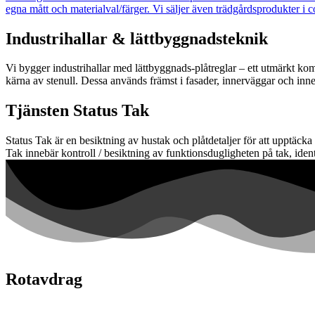
egna mått och materialval/färger. Vi säljer även trädgårdsprodukter i c
Industrihallar & lättbyggnadsteknik
Vi bygger industrihallar med lättbyggnads-plåtreglar – ett utmärkt ko
kärna av stenull. Dessa används främst i fasader, innerväggar och inne
Tjänsten Status Tak
Status Tak är en besiktning av hustak och plåtdetaljer för att upptäcka
Tak innebär kontroll / besiktning av funktionsdugligheten på tak, ident
Rotavdrag