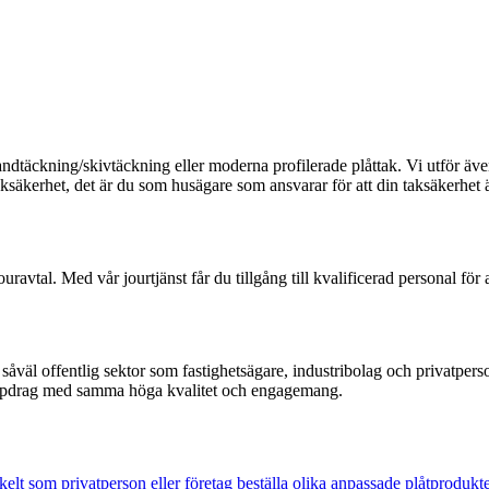
dtäckning/skivtäckning eller moderna profilerade plåttak. Vi utför även 
ksäkerhet, det är du som husägare som ansvarar för att din taksäkerhet ä
uravtal. Med vår jourtjänst får du tillgång till kvalificerad personal för
 såväl offentlig sektor som fastighetsägare, industribolag och privatper
e uppdrag med samma höga kvalitet och engagemang.
lt som privatperson eller företag beställa olika anpassade plåtprodukter