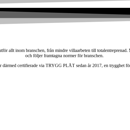
tför allt inom branschen, från mindre villaarbeten till totalentreprenad. M
och följer framtagna normer för branschen.
h vi är därmed certifierade via TRYGG PLÅT sedan år 2017, en trygghet fö