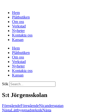
Hoppa
till
Hem
innehåll
Plåtbutiken
Om oss
Verkstad
Nyheter
Kontakta oss
Kassan
Hem
Plåtbutiken
Om oss
Verkstad
Nyheter
Kontakta oss
Kassan
Sök
S:t Jörgensskolan
Föregående
Föregående
Nicandersgatan
Nästa
Lättbyggnadsteknik
Nästa