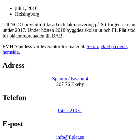
juli 1, 2016
Helsingborg
Till NCC har vi utfört fasad och takrenovering på S:t Jörgensskolan
under 2017. Under hösten 2018 byggdes skolan ut och FL Plåt stod
för plåtentreprenaden till BAB.
FMH Stainless var leverantör för material.
Se projektet på deras
hemsida
.
Adress
Spannmålsgatan 4
267 76 Ekeby
Telefon
042-221031
E-post
info@flplat.se