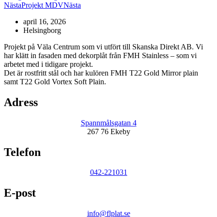
Nästa
Projekt MDV
Nästa
april 16, 2026
Helsingborg
Projekt på Väla Centrum som vi utfört till Skanska Direkt AB. Vi
har klätt in fasaden med dekorplåt från FMH Stainless – som vi
arbetet med i tidigare projekt.
Det är rostfritt stål och har kulören FMH T22 Gold Mirror plain
samt T22 Gold Vortex Soft Plain.
Adress
Spannmålsgatan 4
267 76 Ekeby
Telefon
042-221031
E-post
info@flplat.se